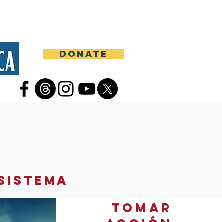
mientas y cursos
More
DONATE
sistema
tomar