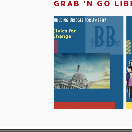
Grab 'N go li