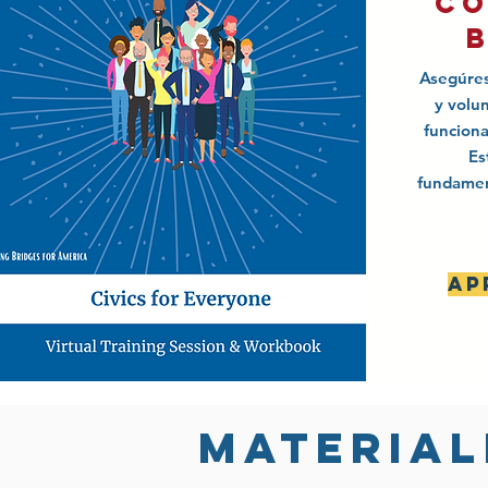
co
Asegúres
y volu
funciona
Es
fundamen
Ap
Material