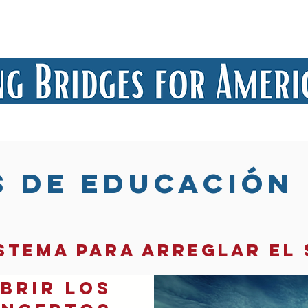
voluntarios
Candidatos
Caja de herra
 de educación
stema para arreglar el 
brir los