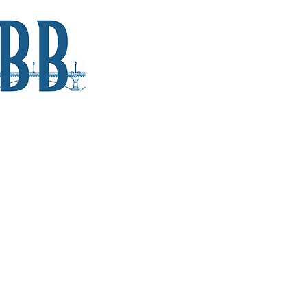
áctenos:
ldingbridges4am@gmail.com
717-1057
s voluntarios ubicados en todo Estados Unidos.
N Michigan St Apartamento 906
 del sur, EN 46601