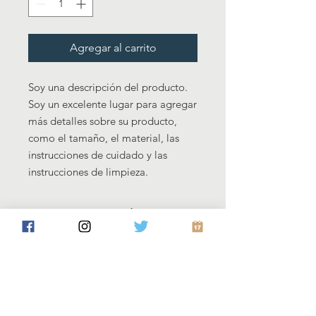
Agregar al carrito
Soy una descripción del producto. 
Soy un excelente lugar para agregar 
más detalles sobre su producto, 
como el tamaño, el material, las 
instrucciones de cuidado y las 
instrucciones de limpieza.
INFORMACIÓN
DEL PRODUCTO
Soy un detalle del producto. Soy un
POLÍTICA DE
excelente lugar para agregar más
DEVOLUCIÓN Y
información sobre su producto, como
REEMBOLSO
el tamaño, el material, las