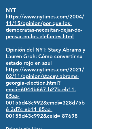
NYT
https://www.nytimes.com/2004/
11/15/opinion/por-que-los-
democratas-necesitan-dejar-de-
pensar-en-los-elefantes.html
Opinión del NYT: Stacy Abrams y
Lauren Groh: Cómo convertir su
estado rojo en azul
https://www.nytimes.com/2021/
02/11/opinion/stacey-abrams-
georgia-election.html?
emci=6044b667-b27b-eb11-
85aa-
00155d43c992&emdi=328d75b
6-3d7c-eb11-85aa-
00155d43c992&ceid= 87698