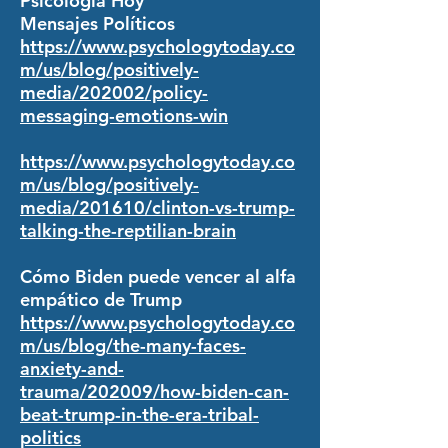
Psicología Hoy
Mensajes Políticos
https://www.psychologytoday.co
m/us/blog/positively-
media/202002/policy-
messaging-emotions-win
https://www.psychologytoday.co
m/us/blog/positively-
media/201610/clinton-vs-trump-
talking-the-reptilian-brain
Cómo Biden puede vencer al alfa
empático de Trump
https://www.psychologytoday.co
m/us/blog/the-many-faces-
anxiety-and-
trauma/202009/how-biden-can-
beat-trump-in-the-era-tribal-
politics