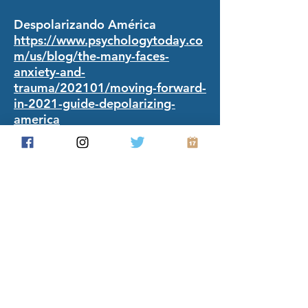
Despolarizando América
https://www.psychologytoday.co
m/us/blog/the-many-faces-
anxiety-and-
trauma/202101/moving-forward-
in-2021-guide-depolarizing-
america
Ted habla
Cómo tener mejores
conversaciones políticas, marco
moral
https://www.ted.com/talks/robb_
willer_how_to_have_better_politi
cal_conversations#t-708252
Las raíces morales de liberales y
conservadores - Jonathan Haidt